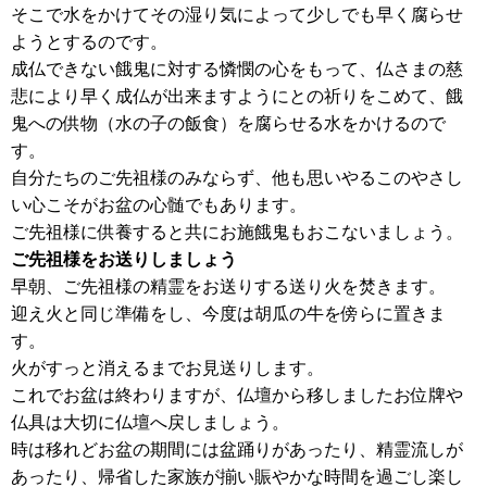
そこで水をかけてその湿り気によって少しでも早く腐らせ
ようとするのです。
成仏できない餓鬼に対する憐憫の心をもって、仏さまの慈
悲により早く成仏が出来ますようにとの祈りをこめて、餓
鬼への供物（水の子の飯食）を腐らせる水をかけるので
す。
自分たちのご先祖様のみならず、他も思いやるこのやさし
い心こそがお盆の心髄でもあります。
ご先祖様に供養すると共にお施餓鬼もおこないましょう。
ご先祖様をお送りしましょう
早朝、ご先祖様の精霊をお送りする送り火を焚きます。
迎え火と同じ準備をし、今度は胡瓜の牛を傍らに置きま
す。
火がすっと消えるまでお見送りします。
これでお盆は終わりますが、仏壇から移しましたお位牌や
仏具は大切に仏壇へ戻しましょう。
時は移れどお盆の期間には盆踊りがあったり、精霊流しが
あったり、帰省した家族が揃い賑やかな時間を過ごし楽し