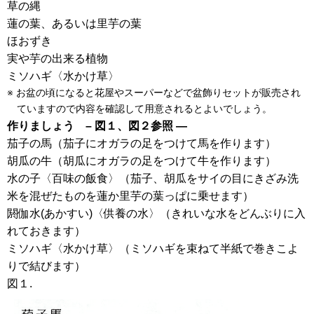
草の縄
蓮の葉、あるいは里芋の葉
ほおずき
実や芋の出来る植物
ミソハギ〈水かけ草〉
お盆の頃になると花屋やスーパーなどで盆飾りセットが販売され
ていますので
内容を確認して用意されるとよいでしょう。
作りましょう – 図１、図２参照 —
茄子の馬（茄子にオガラの足をつけて馬を作ります）
胡瓜の牛（胡瓜にオガラの足をつけて牛を作ります）
水の子〈百味の飯食〉（茄子、胡瓜をサイの目にきざみ洗
米を混ぜたものを蓮か里芋の葉っぱに乗せます）
閼伽水(あかすい)〈供養の水〉（きれいな水をどんぶりに入
れておきます）
ミソハギ〈水かけ草〉（ミソハギを束ねて半紙で巻きこよ
りで結びます）
図１.