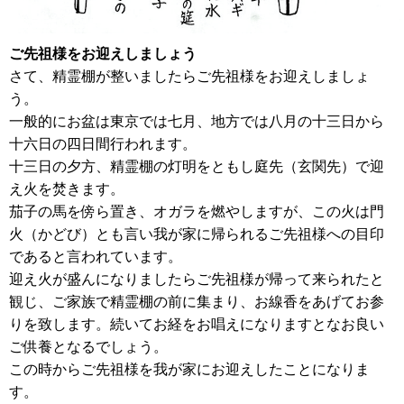
ご先祖様をお迎えしましょう
さて、精霊棚が整いましたらご先祖様をお迎えしましょ
う。
一般的にお盆は東京では七月、地方では八月の十三日から
十六日の四日間行われます。
十三日の夕方、精霊棚の灯明をともし庭先（玄関先）で迎
え火を焚きます。
茄子の馬を傍ら置き、オガラを燃やしますが、この火は門
火（かどび）とも言い我が家に帰られるご先祖様への目印
であると言われています。
迎え火が盛んになりましたらご先祖様が帰って来られたと
観じ、ご家族で精霊棚の前に集まり、お線香をあげてお参
りを致します。続いてお経をお唱えになりますとなお良い
ご供養となるでしょう。
この時からご先祖様を我が家にお迎えしたことになりま
す。