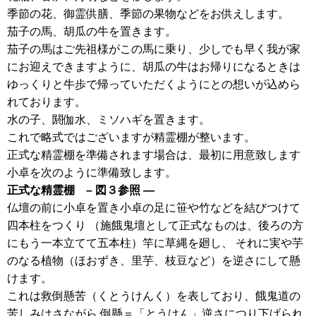
季節の花、御霊供膳、季節の果物などをお供えします。
茄子の馬、胡瓜の牛を置きます。
茄子の馬はご先祖様がこの馬に乗り、少しでも早く我が家
にお迎えできますように、
胡瓜の牛はお帰りになるときは
ゆっくりと牛歩で帰っていただくようにとの想いが込めら
れております。
水の子、閼伽水、ミソハギを置きます。
これで略式ではございますが精霊棚が整います。
正式な精霊棚を準備されます場合は、最初に用意致します
小卓を次のように準備致します。
正式な精霊棚 – 図３参照 —
仏壇の前に小卓を置き小卓の足に笹や竹などを結びつけて
四本柱をつくり （施餓鬼壇として正式なものは、後ろの方
にもう一本立てて五本柱）竿に草縄を廻し、 それに実や芋
のなる植物（ほおずき、里芋、枝豆など）を逆さにして懸
けます。
これは救倒懸苦（くとうけんく）を表しており、餓鬼道の
苦しみはさながら 倒懸＝「とうけん」逆さにつり下げられ