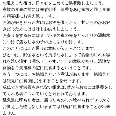
お迎えした後は、日々心をこめてご供養致しましょう。
家族の食事の前には先ず灯明、線香をあげ家族と同じ食事
を精霊棚にお供え致します。
お酒が好きだった方にはお酒を供えたり、甘いものがお好
きだった方には甘味もお供えしましょう。
お参りをする時にはミソハギの束の先をどんぶりの閼伽水
につけて濡らし水の子の上にふりかけます。
このことにはふた通りの意味が伝えられています。
ひとつは、閼伽水という清浄な水によって食物の汚れや穢
れを洗い流す（洒水（しゃすい））の意味があり、清浄な
食物をご先祖様の霊に供養するということです。
もう一つには、お施餓鬼という意味があります。施餓鬼と
は餓鬼に供養(施し)をすることを云います。
成仏できず供養もされない餓鬼は､昔からお盆には供養をし
てくれる者についていくと云われております。
餓鬼道に墜ちた者は、腐ったものしか喰べられずせっかく
お供えした物も新しいままでは餓鬼に供養することが出来
ません。